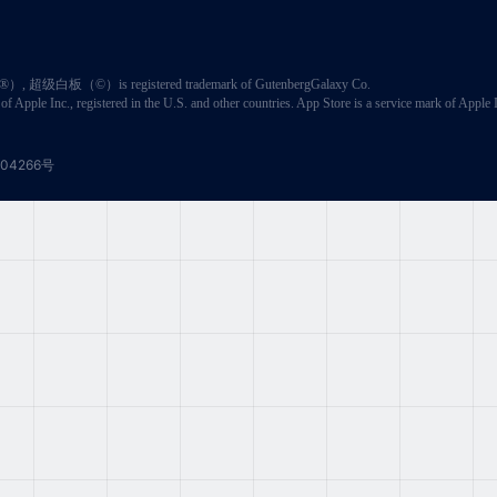
GA（®）, 超级白板（©）is registered trademark of GutenbergGalaxy Co.
f Apple Inc., registered in the U.S. and other countries. App Store is a service mark of Apple 
04266号