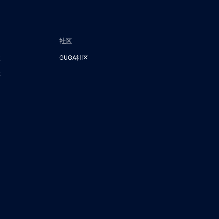
社区
款
GUGA社区
策