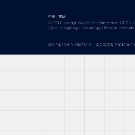
中国 · 重庆
© 2024 GutenbergGalaxy Co. All rights reserved. GU
Apple, the Apple logo, iPad and Apple Pencil are trademarks o
渝ICP备2020012507号-2
-
渝公网安备 500103020