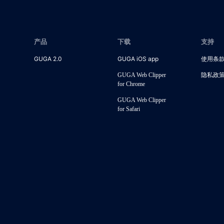
产品
下载
支持
GUGA 2.0
GUGA iOS app
使用条
隐私政
GUGA Web Clipper
for Chrome
GUGA Web Clipper
for Safari